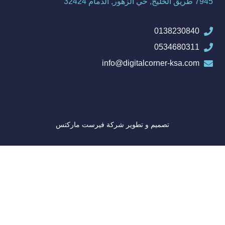
7945 طريق الخليج, حي الزهور, الدمام 32424
0138230840
0534680311
info@digitalcorner-ksa.com
تصميم و تطوير
شركة فيرست ماركتس