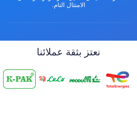
الامتثال التام.
نعتز بثقة عملائنا