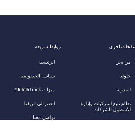
فحات اخرى
روابط سريعة
من نحن
الرئيسية
حلولنا
سياسة الخصوصية
المدونة
ميزات IntelliTrack™
نظام تتبع المركبات وإدارة
انضم الى فريقنا
الأسطول للشركات
تواصل معنا