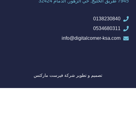
7945 طريق الخليج, حي الزهور, الدمام 32424
0138230840
0534680311
info@digitalcorner-ksa.com
تصميم و تطوير
شركة فيرست ماركتس