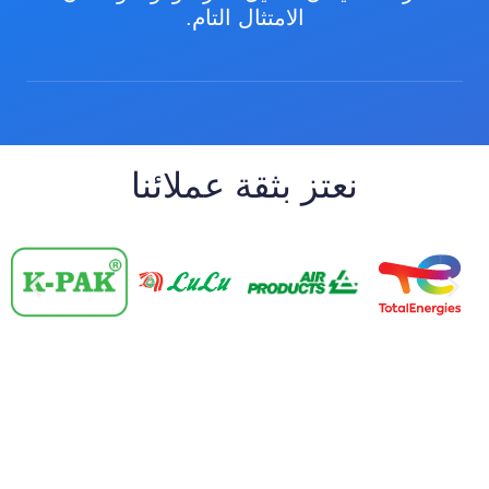
الامتثال التام.
نعتز بثقة عملائنا